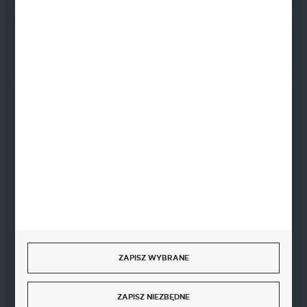
Rozpocznij zwrot produktu:
ODSTĄP OD UMOWY TUTAJ
BEZPIECZNE PŁATNOŚCI
SZYBKA DOSTAWA
ZAPISZ WYBRANE
DOŁĄCZ DO NAS
ZAPISZ NIEZBĘDNE