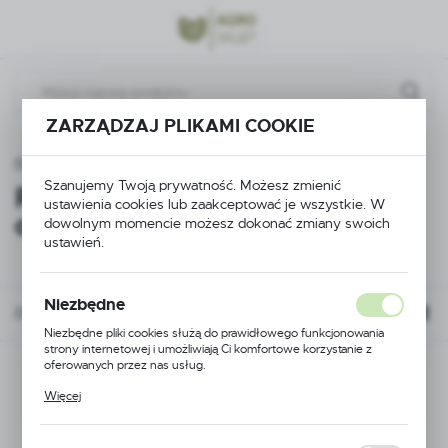
Przejdź do menu.
Przejdź do wyszukiwarki.
Przejdź do treści.
ZARZĄDZAJ PLIKAMI COOKIE
Zbiorniki
Przydomowe biologiczne oczyszczalnie ścieków
Szanujemy Twoją prywatność. Możesz zmienić
Przydomowe biologiczne
ustawienia cookies lub zaakceptować je wszystkie. W
oczyszczalnie ścieków
dowolnym momencie możesz dokonać zmiany swoich
ustawień.
Niezbędne
Domyślnie
Niezbędne pliki cookies służą do prawidłowego funkcjonowania
strony internetowej i umożliwiają Ci komfortowe korzystanie z
oferowanych przez nas usług.
Nie znaleziono produktów w tej kategorii:
Pliki cookies odpowiadają na podejmowane przez Ciebie działania w
Proszę wybrać inną kategorię.
Więcej
celu m.in. dostosowania Twoich ustawień preferencji prywatności,
logowania czy wypełniania formularzy. Dzięki plikom cookies
strona, z której korzystasz, może działać bez zakłóceń.