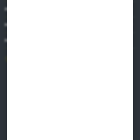
INFORMACJE
MOJE KONTO
MASZ PYTANIE?
606 841 671
Zapraszamy pon.-pt. 8.00-16.00
pw@auto-agro.com
Auto-Agro Inter Trade
Karłowo 2
96-520 Iłów
NIP: 8341543384
PLN: 21 1020 4580 0000 1102 0123 6223
EUR: 21 1020 4580 0000 1202 0123 9763
BIC SWIFT BPKOPLPW
FORMULARZ KONTAKTOWY