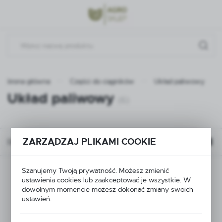
Przejdź do menu.
Przejdź do wyszukiwarki.
Przejdź do treści.
Strona główna
Części do ciągników
Układ paliwowy
Układ paliwowy
(6)
ZARZĄDZAJ PLIKAMI COOKIE
Domyślnie
Szanujemy Twoją prywatność. Możesz zmienić
ustawienia cookies lub zaakceptować je wszystkie. W
dowolnym momencie możesz dokonać zmiany swoich
ustawień.