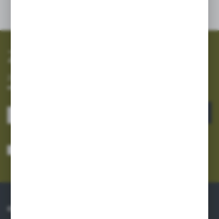
Zapisz się do newslettera
Zapisz się do newslettera na naszym sklepie internetowym i
otrzymuj informacje o nowościach i promocjach.
ZAPISZ SIĘ
Wyrażam zgodę na otrzymywanie drogą elektroniczną na wskazany przeze
mnie adres e-mail informacji dotyczących usług świadczonych przez
Administratora. Zgoda może zostać cofnięta w każdym czasie.
Polityka
prywatności
*
O NAS