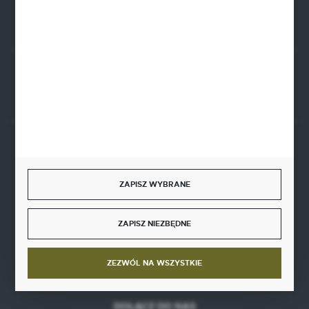
Rozpocznij zwrot produktu:
ODSTĄP OD UMOWY TUTAJ
BEZPIECZNE PŁATNOŚCI
ZAPISZ WYBRANE
ZAPISZ NIEZBĘDNE
SZYBKA DOSTAWA
ZEZWÓL NA WSZYSTKIE
DOŁĄCZ DO NAS