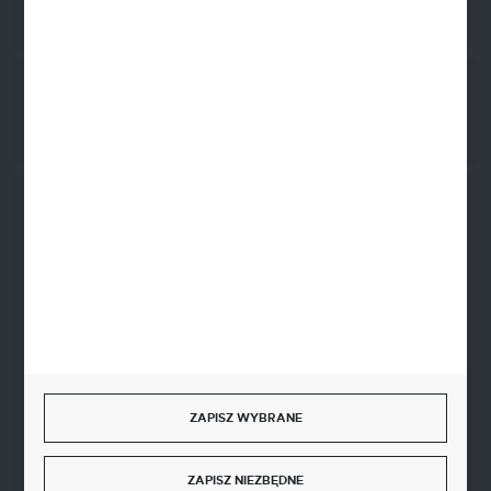
Rozpocznij zwrot produktu:
ODSTĄP OD UMOWY TUTAJ
BEZPIECZNE PŁATNOŚCI
SZYBKA DOSTAWA
ZAPISZ WYBRANE
DOŁĄCZ DO NAS
ZAPISZ NIEZBĘDNE