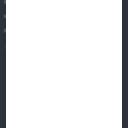
INFORMACJE
MOJE KONTO
MASZ PYTANIE?
606 841 671
Zapraszamy pon.-pt. 8.00-16.00
pw@auto-agro.com
Auto-Agro Inter Trade
Karłowo 2
96-520 Iłów
NIP: 8341543384
PLN: 21 1020 4580 0000 1102 0123 6223
EUR: 21 1020 4580 0000 1202 0123 9763
BIC SWIFT BPKOPLPW
FORMULARZ KONTAKTOWY