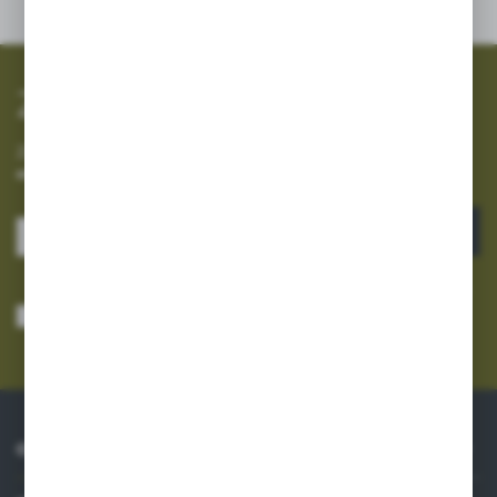
promocyjne mogą pojawić się na stronach podmiotów trzecich lub
firm będących naszymi partnerami oraz innych dostawców usług.
Firmy te działają w charakterze pośredników prezentujących nasze
treści w postaci wiadomości, ofert, komunikatów mediów
społecznościowych.
Zapisz się do newslettera
Zapisz się do newslettera na naszym sklepie internetowym i
otrzymuj informacje o nowościach i promocjach.
ZAPISZ SIĘ
Wyrażam zgodę na otrzymywanie drogą elektroniczną na wskazany przeze
mnie adres e-mail informacji dotyczących usług świadczonych przez
Administratora. Zgoda może zostać cofnięta w każdym czasie.
Polityka
prywatności
*
O NAS