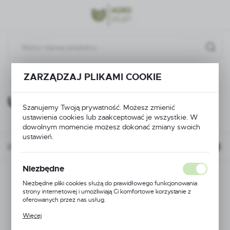
Przejdź do menu.
Przejdź do wyszukiwarki.
Przejdź do treści.
ZARZĄDZAJ PLIKAMI COOKIE
Części do opryskiwaczy
Elementy belki
Uszczelki
Uszczelki
(1)
Szanujemy Twoją prywatność. Możesz zmienić
ustawienia cookies lub zaakceptować je wszystkie. W
dowolnym momencie możesz dokonać zmiany swoich
ustawień.
Domyślnie
Niezbędne
Niezbędne pliki cookies służą do prawidłowego funkcjonowania
strony internetowej i umożliwiają Ci komfortowe korzystanie z
oferowanych przez nas usług.
Pliki cookies odpowiadają na podejmowane przez Ciebie działania w
Więcej
celu m.in. dostosowania Twoich ustawień preferencji prywatności,
logowania czy wypełniania formularzy. Dzięki plikom cookies