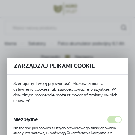
Przejdź do menu.
Przejdź do wyszukiwarki.
Przejdź do treści.
a główna
Sekatory
Felco akumulator podwójny 6,1 Ah
Poprzedni
Następny
ZARZĄDZAJ PLIKAMI COOKIE
Felco akumulator
Szanujemy Twoją prywatność. Możesz zmienić
podwójny 6,1 Ah
ustawienia cookies lub zaakceptować je wszystkie. W
dowolnym momencie możesz dokonać zmiany swoich
ustawień.
Niezbędne
Niezbędne pliki cookies służą do prawidłowego funkcjonowania
strony internetowej i umożliwiają Ci komfortowe korzystanie z