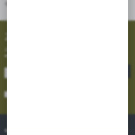
SZYBKA WYSYŁKA
SZEROKI ASORTYMENT
Zapisz się do newslettera
Zapisz się do newslettera na naszym sklepie internetowym i
otrzymuj informacje o nowościach i promocjach.
ZAPISZ SIĘ
Wyrażam zgodę na otrzymywanie drogą elektroniczną na wskazany przeze
mnie adres e-mail informacji dotyczących usług świadczonych przez
Administratora. Zgoda może zostać cofnięta w każdym czasie.
Polityka
prywatności
*
O NAS