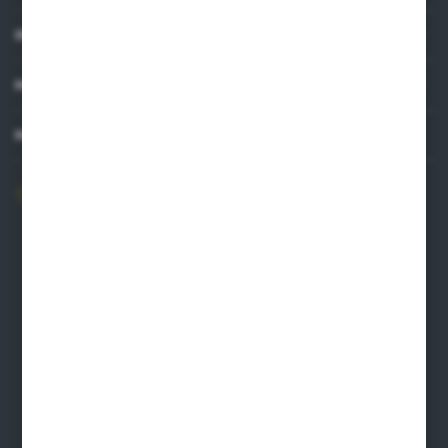
INFORMACJE
MOJE KONTO
MASZ PYTANIE?
606 841 671
Zapraszamy pon.-pt. 8.00-16.00
pw@auto-agro.com
Auto-Agro Inter Trade
Karłowo 2
96-520 Iłów
NIP: 8341543384
PLN: 21 1020 4580 0000 1102 0123 6223
EUR: 21 1020 4580 0000 1202 0123 9763
BIC SWIFT BPKOPLPW