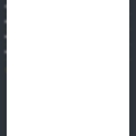
O NAS
INFORMACJE
MOJE KONTO
MASZ PYTANIE?
606 841 671
Zapraszamy pon.-pt. 8.00-16.00
pw@auto-agro.com
Auto-Agro Inter Trade
Karłowo 2
96-520 Iłów
NIP: 8341543384
PLN: 21 1020 4580 0000 1102 0123 6223
EUR: 21 1020 4580 0000 1202 0123 9763
BIC SWIFT BPKOPLPW