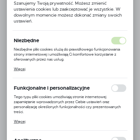
Szanujemy Twoją prywatność. Możesz zmienić
ustawienia cookies lub zaakceptować je wszystkie. W
dowolnym momencie możesz dokonać zmiany swoich
ustawień.
Niezbędne
Niezbędne pliki cookies służą do prawidłowego funkcjonowania
strony internetowej i umożliwiają Ci komfortowe korzystanie z
oferowanych przez nas usług.
Pliki cookies odpowiadają na podejmowane przez Ciebie działania w
Więcej
celu m.in. dostosowania Twoich ustawień preferencji prywatności,
logowania czy wypełniania formularzy. Dzięki plikom cookies
strona, z której korzystasz, może działać bez zakłóceń.
Funkcjonalne i personalizacyjne
Tego typu pliki cookies umożliwiają stronie internetowej
Felco
zapamiętanie wprowadzonych przez Ciebie ustawień oraz
personalizację określonych funkcjonalności czy prezentowanych
treści.
EAN:
5900000172941
Dzięki tym plikom cookies możemy zapewnić Ci większy komfort
Więcej
korzystania z funkcjonalności naszej strony poprzez dopasowanie
Kod produktu:
FELCO-812+
jej do Twoich indywidualnych preferencji. Wyrażenie zgody na
funkcjonalne i personalizacyjne pliki cookies gwarantuje dostępność
Niedostępny
większej ilości funkcji na stronie.