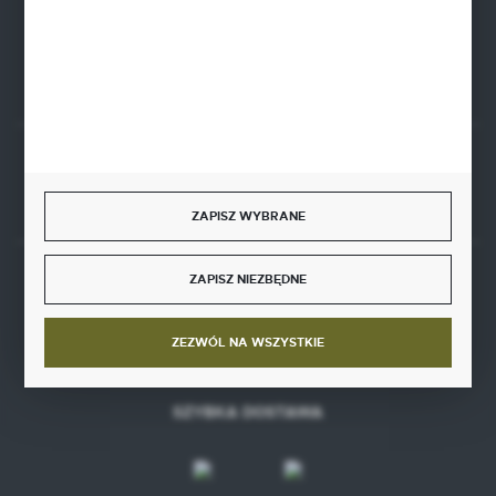
FORMULARZ KONTAKTOWY
Rozpocznij zwrot produktu:
ODSTĄP OD UMOWY TUTAJ
ZAPISZ WYBRANE
ZAPISZ NIEZBĘDNE
BEZPIECZNE PŁATNOŚCI
ZEZWÓL NA WSZYSTKIE
SZYBKA DOSTAWA