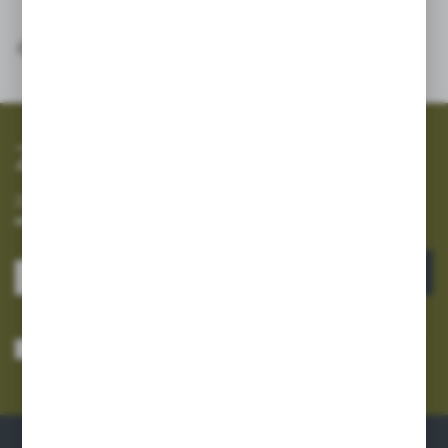
SZYBKA WYSYŁKA
SZEROKI ASORTYMENT
Zapisz się do newslettera
Zapisz się do newslettera na naszym sklepie internetowym i
otrzymuj informacje o nowościach i promocjach.
ZAPISZ SIĘ
Wyrażam zgodę na otrzymywanie drogą elektroniczną na wskazany przeze
mnie adres e-mail informacji dotyczących usług świadczonych przez
Administratora. Zgoda może zostać cofnięta w każdym czasie.
Polityka
prywatności
*