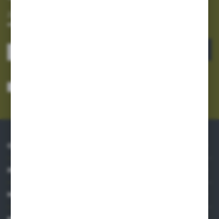
Zapisz się do newslettera na naszym sklepie internetowym i
otrzymuj informacje o nowościach i promocjach.
ZAPISZ SIĘ
Wyrażam zgodę na otrzymywanie drogą elektroniczną na wskazany przeze
mnie adres e-mail informacji dotyczących usług świadczonych przez
Administratora. Zgoda może zostać cofnięta w każdym czasie.
Polityka
prywatności
*
O NAS
INFORMACJE
MOJE KONTO