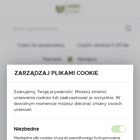
Przejdź do menu.
Przejdź do wyszukiwarki.
Przejdź do treści.
wna
Części do opryskiwaczy
Czujnik ciśnienia 0-20 bar
Poprzedni
Następny
ZARZĄDZAJ PLIKAMI COOKIE
Czujnik ciśnienia 0-20
bar
Szanujemy Twoją prywatność. Możesz zmienić
ustawienia cookies lub zaakceptować je wszystkie. W
dowolnym momencie możesz dokonać zmiany swoich
ustawień.
Niezbędne
Niezbędne pliki cookies służą do prawidłowego funkcjonowania