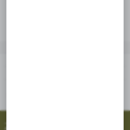
Netto:
649,59 zł
Brutto:
799,00 zł
POWIĄZANE
INNE Z KATEGORII
Powiązane
Inne z kategorii
SZYBKA WYSYŁKA
SZEROKI ASORTYMENT
Zapisz się do newslettera