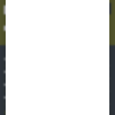
ZAPISZ SIĘ
Wyrażam zgodę na otrzymywanie drogą elektroniczną na wskazany przeze
mnie adres e-mail informacji dotyczących usług świadczonych przez
Administratora. Zgoda może zostać cofnięta w każdym czasie.
Polityka
prywatności
*
O NAS
INFORMACJE
MOJE KONTO
MASZ PYTANIE?
606 841 671