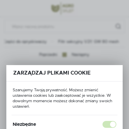
Przejdź do menu.
Przejdź do wyszukiwarki.
Przejdź do treści.
Części do opryskiwaczy
Filtr sekcyjny 1/2\" GW 80 mesh
Poprzedni
Następny
Filtr sekcyjny 1/2\"
ZARZĄDZAJ PLIKAMI COOKIE
GW 80 mesh
Szanujemy Twoją prywatność. Możesz zmienić
ustawienia cookies lub zaakceptować je wszystkie. W
dowolnym momencie możesz dokonać zmiany swoich
ustawień.
Niezbędne