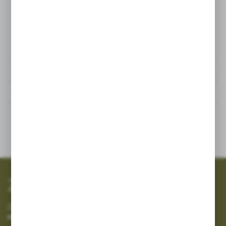
Dane techniczne
Powiązane
Inne z kategorii
SZYBKA WYSYŁKA
SZEROKI ASORTYMENT
Zapisz się do newslettera
Zapisz się do newslettera na naszym sklepie internetowym i
otrzymuj informacje o nowościach i promocjach.