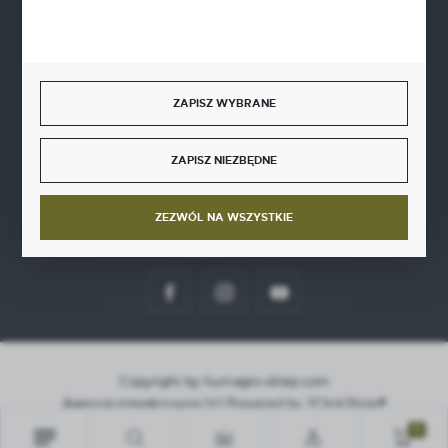
BEZPIECZNE PŁATNOŚCI
ZAPISZ WYBRANE
SZYBKA DOSTAWA
ZAPISZ NIEZBĘDNE
ZEZWÓL NA WSZYSTKIE
DOŁĄCZ DO NAS
Copyright by hurt-agro-sklep.com
Agencja interaktywna
[ti]
Powered by
2ClickShop®
0