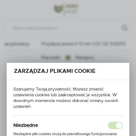
Przejdź do menu.
Przejdź do wyszukiwarki.
Przejdź do treści.
do opryskiwaczy
Przyłącze proste fi 13 mm 1/2\" GZ 1032313
Poprzedni
Następny
ZARZĄDZAJ PLIKAMI COOKIE
Przyłącze proste fi 13
mm 1/2\" GZ 1032313
Szanujemy Twoją prywatność. Możesz zmienić
ustawienia cookies lub zaakceptować je wszystkie. W
dowolnym momencie możesz dokonać zmiany swoich
ustawień.
Niezbędne
Niezbędne pliki cookies służą do prawidłowego funkcjonowania