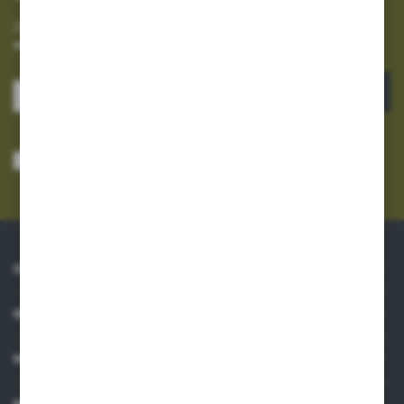
Zapisz się do newslettera na naszym sklepie internetowym i
otrzymuj informacje o nowościach i promocjach.
ZAPISZ SIĘ
Wyrażam zgodę na otrzymywanie drogą elektroniczną na wskazany przeze
mnie adres e-mail informacji dotyczących usług świadczonych przez
Administratora. Zgoda może zostać cofnięta w każdym czasie.
Polityka
prywatności
*
O NAS
INFORMACJE
MOJE KONTO