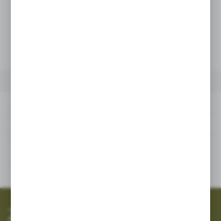
Netto:
19,19 zł
Brutto:
23,60 zł
POWIĄZANE
INNE Z KATEGORII
Powiązane
Inne z kategorii
SZYBKA WYSYŁKA
SZEROKI ASORTYMENT
Zapisz się do newslettera