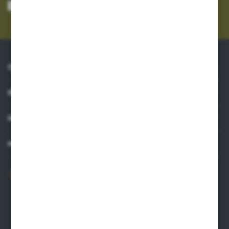
mnie adres e-mail informacji dotyczących usług świadczonych przez
Administratora. Zgoda może zostać cofnięta w każdym czasie.
Polityka
prywatności
*
O NAS
INFORMACJE
MOJE KONTO
MASZ PYTANIE?
606 841 671
Zapraszamy pon.-pt. 8.00-16.00
pw@auto-agro.com
Auto-Agro Inter Trade