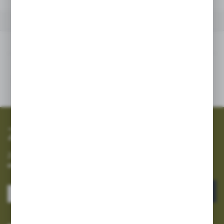
INNE Z KATEGORII
Inne z kategorii
SZYBKA WYSYŁKA
SZEROKI ASORTYMENT
Zapisz się do newslettera
Zapisz się do newslettera na naszym sklepie internetowym i
otrzymuj informacje o nowościach i promocjach.
ZAPISZ SIĘ
Wyrażam zgodę na otrzymywanie drogą elektroniczną na wskazany przeze