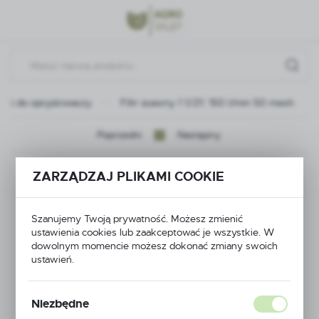
Przejdź do menu.
Przejdź do wyszukiwarki.
Przejdź do treści.
ści do opryskiwaczy
Filtr ssawny 1 1/2\" 150 l/min 50 mesh
Poprzedni
Następny
Filtr ssawny 1 1/2\"
ZARZĄDZAJ PLIKAMI COOKIE
150 l/min 50 mesh
Szanujemy Twoją prywatność. Możesz zmienić
ustawienia cookies lub zaakceptować je wszystkie. W
dowolnym momencie możesz dokonać zmiany swoich
ustawień.
Niezbędne