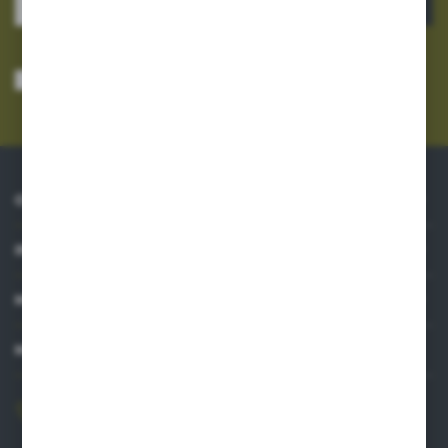
ZAPISZ SIĘ
Wyrażam zgodę na otrzymywanie drogą elektroniczną na wskazany przeze
mnie adres e-mail informacji dotyczących usług świadczonych przez
Administratora. Zgoda może zostać cofnięta w każdym czasie.
Polityka
prywatności
*
O NAS
INFORMACJE
MOJE KONTO
MASZ PYTANIE?
606 841 671
Zapraszamy pon.-pt. 8.00-16.00