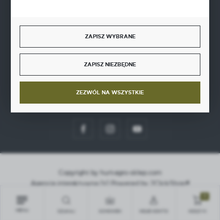
ZAPISZ WYBRANE
SZYBKA DOSTAWA
ZAPISZ NIEZBĘDNE
ZEZWÓL NA WSZYSTKIE
DOŁĄCZ DO NAS
Copyright by hurt-agro-sklep.com
Agencja interaktywna
[ti]
Powered by
2ClickShop®
0
MENU
SZUKAJ
SCHOWEK
MOJE KONTO
KOSZYK