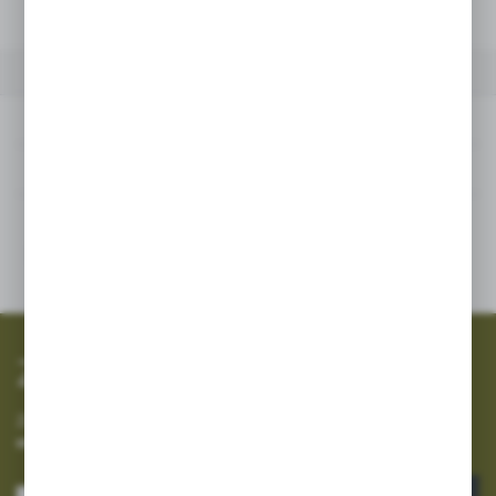
POWIĄZANE
INNE Z KATEGORII
Powiązane
Inne z kategorii
SZYBKA WYSYŁKA
SZEROKI ASORTYMENT
Zapisz się do newslettera
Zapisz się do newslettera na naszym sklepie internetowym i
otrzymuj informacje o nowościach i promocjach.