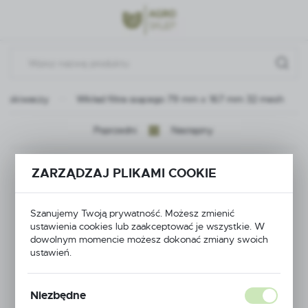
Przejdź do menu.
Przejdź do wyszukiwarki.
Przejdź do treści.
pryskiwaczy
Wkład filtra ssącego 79 mm x 167 mm 32 mesh
Poprzedni
Następny
Wkład filtra ssącego
ZARZĄDZAJ PLIKAMI COOKIE
79 mm x 167 mm 32
Szanujemy Twoją prywatność. Możesz zmienić
mesh
ustawienia cookies lub zaakceptować je wszystkie. W
dowolnym momencie możesz dokonać zmiany swoich
ustawień.
Niezbędne