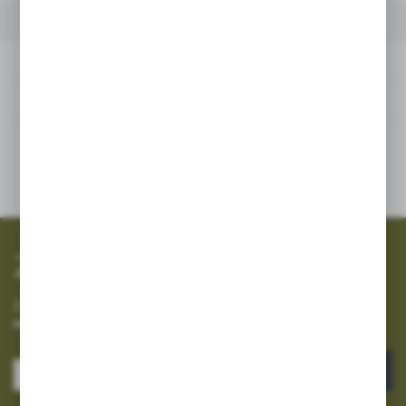
POWIĄZANE
INNE Z KATEGORII
Powiązane
Inne z kategorii
SZYBKA WYSYŁKA
SZEROKI ASORTYMENT
Zapisz się do newslettera
Zapisz się do newslettera na naszym sklepie internetowym i
otrzymuj informacje o nowościach i promocjach.
ZAPISZ SIĘ