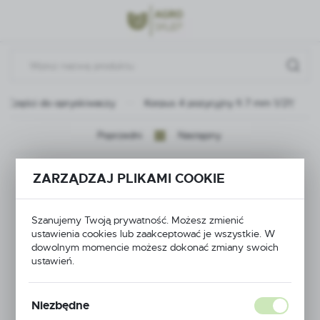
Przejdź do menu.
Przejdź do wyszukiwarki.
Przejdź do treści.
Części do opryskiwaczy
Korpus 4 pozycyjny fi 7 mm 1/2\"
Poprzedni
Następny
Korpus 4 pozycyjny fi
ZARZĄDZAJ PLIKAMI COOKIE
7 mm 1/2\"
Szanujemy Twoją prywatność. Możesz zmienić
ustawienia cookies lub zaakceptować je wszystkie. W
dowolnym momencie możesz dokonać zmiany swoich
ustawień.
Niezbędne