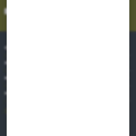
Wyrażam zgodę na otrzymywanie drogą elektroniczną na wskazany przeze
mnie adres e-mail informacji dotyczących usług świadczonych przez
Administratora. Zgoda może zostać cofnięta w każdym czasie.
Polityka
prywatności
*
O NAS
INFORMACJE
MOJE KONTO
MASZ PYTANIE?
606 841 671
Zapraszamy pon.-pt. 8.00-16.00
pw@auto-agro.com