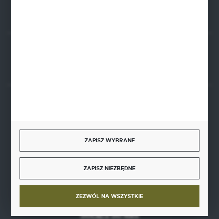
Rozpocznij zwrot produktu:
ODSTĄP OD UMOWY TUTAJ
BEZPIECZNE PŁATNOŚCI
ZAPISZ WYBRANE
SZYBKA DOSTAWA
ZAPISZ NIEZBĘDNE
ZEZWÓL NA WSZYSTKIE
DOŁĄCZ DO NAS