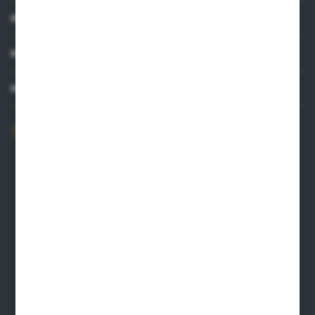
INFORMACJE
MOJE KONTO
MASZ PYTANIE?
606 841 671
Zapraszamy pon.-pt. 8.00-16.00
pw@auto-agro.com
Auto-Agro Inter Trade
Karłowo 2
96-520 Iłów
NIP: 8341543384
PLN: 21 1020 4580 0000 1102 0123 6223
EUR: 21 1020 4580 0000 1202 0123 9763
BIC SWIFT BPKOPLPW
FORMULARZ KONTAKTOWY