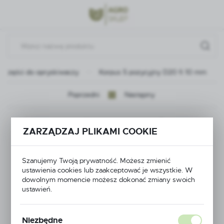
Przejdź do menu.
Przejdź do wyszukiwarki.
Przejdź do treści.
Części do opryskiwaczy
Korpus 5 pozycyjny D20 fi 10 mm
Poprzedni
Następny
Korpus 5 pozycyjny
ZARZĄDZAJ PLIKAMI COOKIE
D20 fi 10 mm
Szanujemy Twoją prywatność. Możesz zmienić
ustawienia cookies lub zaakceptować je wszystkie. W
dowolnym momencie możesz dokonać zmiany swoich
ustawień.
Niezbędne