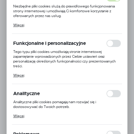
Niezbędne pliki cookies służą do prawidłowego funkcjonowania
strony internetowej i umożliwiają Ci komfortowe korzystanie z
oferowanych przez nas usług.
Pliki cookies odpowiadają na podejmowane przez Ciebie działania w
Więcej
celu m.in. dostosowania Twoich ustawień preferencji prywatności,
logowania czy wypełniania formularzy. Dzięki plikom cookies
strona, z której korzystasz, może działać bez zakłóceń.
Funkcjonalne i personalizacyjne
Tego typu pliki cookies umożliwiają stronie internetowej
zapamiętanie wprowadzonych przez Ciebie ustawień oraz
personalizację określonych funkcjonalności czy prezentowanych
treści.
Dzięki tym plikom cookies możemy zapewnić Ci większy komfort
Więcej
korzystania z funkcjonalności naszej strony poprzez dopasowanie
jej do Twoich indywidualnych preferencji. Wyrażenie zgody na
funkcjonalne i personalizacyjne pliki cookies gwarantuje dostępność
większej ilości funkcji na stronie.
Analityczne
Geoline
Analityczne pliki cookies pomagają nam rozwijać się i
dostosowywać do Twoich potrzeb.
EAN:
5900000111148
Cookies analityczne pozwalają na uzyskanie informacji w zakresie
Więcej
wykorzystywania witryny internetowej, miejsca oraz częstotliwości,
Kod produktu:
8244016
z jaką odwiedzane są nasze serwisy www. Dane pozwalają nam na
ocenę naszych serwisów internetowych pod względem ich
Mała dostępność
popularności wśród użytkowników. Zgromadzone informacje są