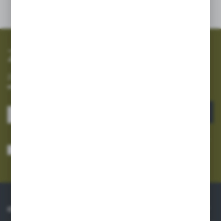
SZYBKA WYSYŁKA
SZEROKI ASORTYMENT
Zapisz się do newslettera
Zapisz się do newslettera na naszym sklepie internetowym i
otrzymuj informacje o nowościach i promocjach.
ZAPISZ SIĘ
Wyrażam zgodę na otrzymywanie drogą elektroniczną na wskazany przeze
mnie adres e-mail informacji dotyczących usług świadczonych przez
Administratora. Zgoda może zostać cofnięta w każdym czasie.
Polityka
prywatności
*
O NAS