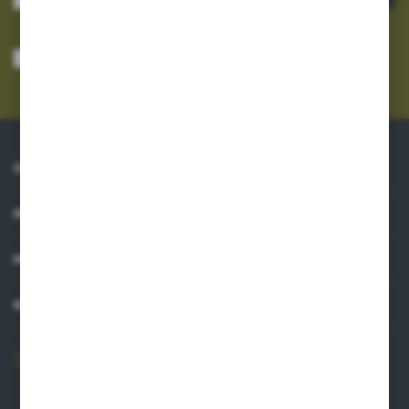
Wyrażam zgodę na otrzymywanie drogą elektroniczną na wskazany przeze
mnie adres e-mail informacji dotyczących usług świadczonych przez
Administratora. Zgoda może zostać cofnięta w każdym czasie.
Polityka
prywatności
*
O NAS
INFORMACJE
MOJE KONTO
MASZ PYTANIE?
606 841 671
Zapraszamy pon.-pt. 8.00-16.00