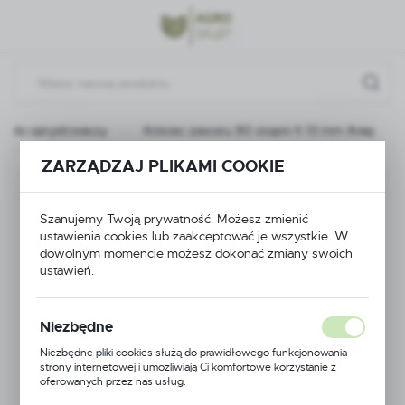
Przejdź do menu.
Przejdź do wyszukiwarki.
Przejdź do treści.
ci do opryskiwaczy
Króciec zaworu 90 stopni fi 13 mm Arag
ZARZĄDZAJ PLIKAMI COOKIE
Poprzedni
Następny
Króciec zaworu 90
Szanujemy Twoją prywatność. Możesz zmienić
ustawienia cookies lub zaakceptować je wszystkie. W
dowolnym momencie możesz dokonać zmiany swoich
stopni fi 13 mm Arag
ustawień.
Niezbędne
Niezbędne pliki cookies służą do prawidłowego funkcjonowania
strony internetowej i umożliwiają Ci komfortowe korzystanie z
oferowanych przez nas usług.
Pliki cookies odpowiadają na podejmowane przez Ciebie działania w