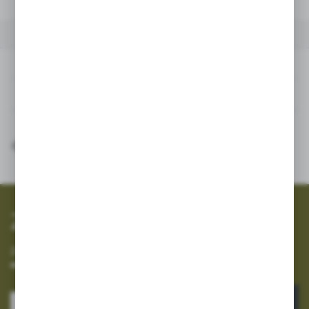
POWIĄZANE
INNE Z KATEGORII
Powiązane
Inne z kategorii
SZYBKA WYSYŁKA
SZEROKI ASORTYMENT
Zapisz się do newslettera
Zapisz się do newslettera na naszym sklepie internetowym i
otrzymuj informacje o nowościach i promocjach.
ZAPISZ SIĘ