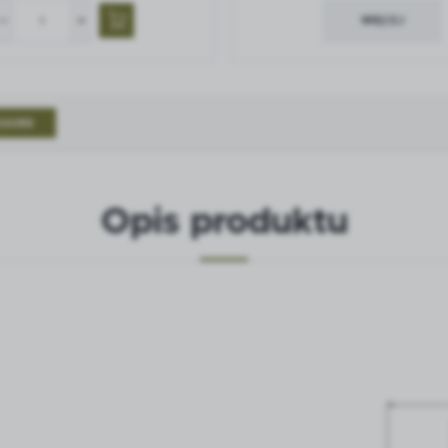
WIĘCEJ
EGORII
Opis produktu