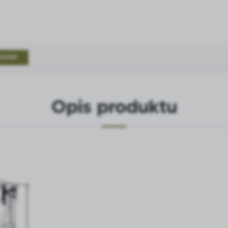
EGORII
Opis produktu