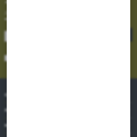
Zapisz się do newslettera na naszym sklepie internetowym i
otrzymuj informacje o nowościach i promocjach.
ZAPISZ SIĘ
Wyrażam zgodę na otrzymywanie drogą elektroniczną na wskazany przeze
mnie adres e-mail informacji dotyczących usług świadczonych przez
Administratora. Zgoda może zostać cofnięta w każdym czasie.
Polityka
prywatności
*
O NAS
INFORMACJE
MOJE KONTO