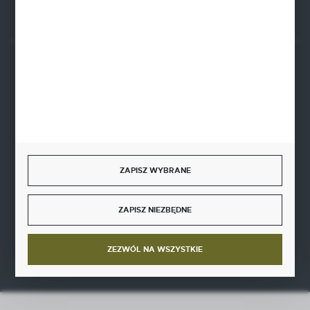
Rozpocznij zwrot produktu:
ODSTĄP OD UMOWY TUTAJ
BEZPIECZNE PŁATNOŚCI
SZYBKA DOSTAWA
ZAPISZ WYBRANE
ZAPISZ NIEZBĘDNE
DOŁĄCZ DO NAS
ZEZWÓL NA WSZYSTKIE