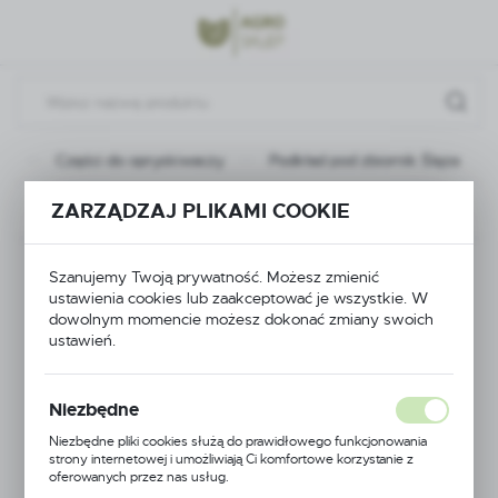
Przejdź do menu.
Przejdź do wyszukiwarki.
Przejdź do treści.
na
Części do opryskiwaczy
Podkład pod zbiornik Ślęza
ZARZĄDZAJ PLIKAMI COOKIE
Poprzedni
Następny
Podkład pod zbiornik
Szanujemy Twoją prywatność. Możesz zmienić
ustawienia cookies lub zaakceptować je wszystkie. W
Ślęza
dowolnym momencie możesz dokonać zmiany swoich
ustawień.
Niezbędne
Niezbędne pliki cookies służą do prawidłowego funkcjonowania
strony internetowej i umożliwiają Ci komfortowe korzystanie z
oferowanych przez nas usług.