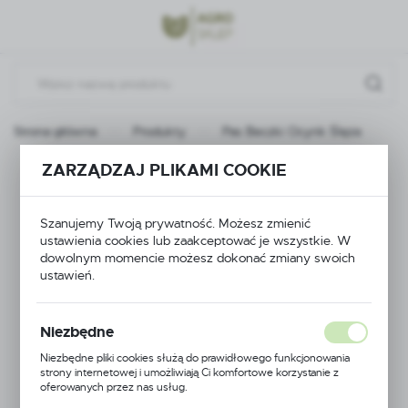
Przejdź do menu.
Przejdź do wyszukiwarki.
Przejdź do treści.
Strona główna
Produkty
Pas Beczki Ocynk Ślęza
ZARZĄDZAJ PLIKAMI COOKIE
Pas Beczki Ocynk
Ślęza
Szanujemy Twoją prywatność. Możesz zmienić
ustawienia cookies lub zaakceptować je wszystkie. W
dowolnym momencie możesz dokonać zmiany swoich
ustawień.
Niezbędne
Niezbędne pliki cookies służą do prawidłowego funkcjonowania
strony internetowej i umożliwiają Ci komfortowe korzystanie z
oferowanych przez nas usług.
Pliki cookies odpowiadają na podejmowane przez Ciebie działania w