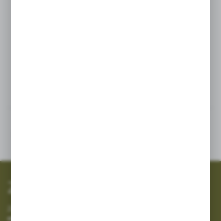
Pas służący do podtrzymywania
zbiornika opryskiwacza sadowniczego
Ślęza.
Powiązane
SZYBKA WYSYŁKA
SZEROKI ASORTYMENT
Zapisz się do newslettera
Zapisz się do newslettera na naszym sklepie internetowym i
otrzymuj informacje o nowościach i promocjach.