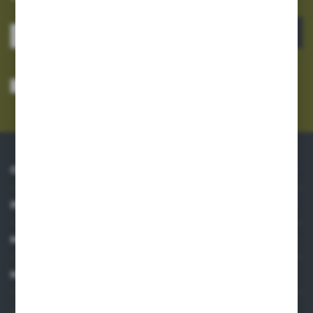
ZAPISZ SIĘ
Wyrażam zgodę na otrzymywanie drogą elektroniczną na wskazany przeze
mnie adres e-mail informacji dotyczących usług świadczonych przez
Administratora. Zgoda może zostać cofnięta w każdym czasie.
Polityka
prywatności
*
O NAS
INFORMACJE
MOJE KONTO
MASZ PYTANIE?