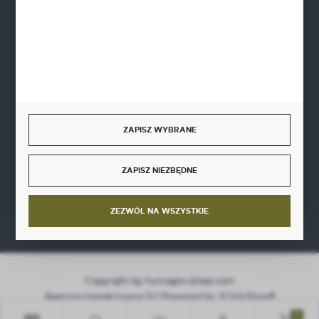
BEZPIECZNE PŁATNOŚCI
SZYBKA DOSTAWA
ZAPISZ WYBRANE
ZAPISZ NIEZBĘDNE
DOŁĄCZ DO NAS
ZEZWÓL NA WSZYSTKIE
Copyright by hurt-agro-sklep.com
Agencja interaktywna
[ti]
Powered by
2ClickShop®
0