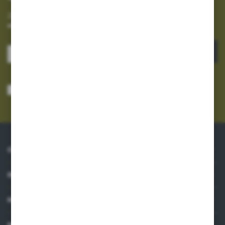
Zapisz się do newslettera na naszym sklepie internetowym i
otrzymuj informacje o nowościach i promocjach.
ZAPISZ SIĘ
Wyrażam zgodę na otrzymywanie drogą elektroniczną na wskazany przeze
mnie adres e-mail informacji dotyczących usług świadczonych przez
Administratora. Zgoda może zostać cofnięta w każdym czasie.
Polityka
prywatności
*
O NAS
INFORMACJE
MOJE KONTO