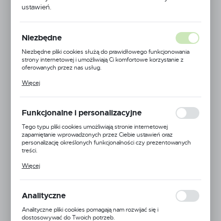
ustawień.
Niezbędne
Niezbędne pliki cookies służą do prawidłowego funkcjonowania
strony internetowej i umożliwiają Ci komfortowe korzystanie z
oferowanych przez nas usług.
Pliki cookies odpowiadają na podejmowane przez Ciebie działania w
Więcej
celu m.in. dostosowania Twoich ustawień preferencji prywatności,
logowania czy wypełniania formularzy. Dzięki plikom cookies
strona, z której korzystasz, może działać bez zakłóceń.
Funkcjonalne i personalizacyjne
Tego typu pliki cookies umożliwiają stronie internetowej
zapamiętanie wprowadzonych przez Ciebie ustawień oraz
personalizację określonych funkcjonalności czy prezentowanych
treści.
Annovi Reverberi
Dzięki tym plikom cookies możemy zapewnić Ci większy komfort
Więcej
korzystania z funkcjonalności naszej strony poprzez dopasowanie
jej do Twoich indywidualnych preferencji. Wyrażenie zgody na
EAN:
5900000117560
funkcjonalne i personalizacyjne pliki cookies gwarantuje dostępność
większej ilości funkcji na stronie.
Analityczne
Kod produktu:
AR-P-AR-140BLUEFLEX
Analityczne pliki cookies pomagają nam rozwijać się i
Średnia dostępność
dostosowywać do Twoich potrzeb.