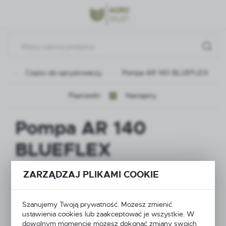
Przejdź do menu.
Przejdź do wyszukiwarki.
Przejdź do treści.
na
Części do opryskiwaczy
Pompa AR 140 BLUEFLEX
Poprzedni
Następny
Pompa AR 140
BLUEFLEX
ZARZĄDZAJ PLIKAMI COOKIE
Szanujemy Twoją prywatność. Możesz zmienić
ustawienia cookies lub zaakceptować je wszystkie. W
dowolnym momencie możesz dokonać zmiany swoich