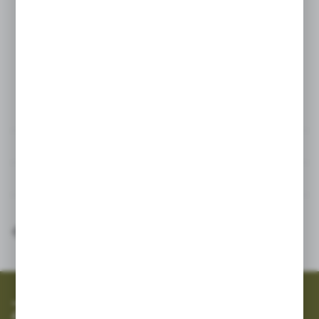
Dane techniczne
Pliki do pobrania
Inne z kategorii
SZYBKA WYSYŁKA
SZEROKI ASORTYMENT
Zapisz się do newslettera