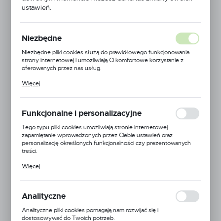
ustawień.
Niezbędne
Niezbędne pliki cookies służą do prawidłowego funkcjonowania
strony internetowej i umożliwiają Ci komfortowe korzystanie z
oferowanych przez nas usług.
Pliki cookies odpowiadają na podejmowane przez Ciebie działania w
Więcej
celu m.in. dostosowania Twoich ustawień preferencji prywatności,
logowania czy wypełniania formularzy. Dzięki plikom cookies
strona, z której korzystasz, może działać bez zakłóceń.
Funkcjonalne i personalizacyjne
Tego typu pliki cookies umożliwiają stronie internetowej
zapamiętanie wprowadzonych przez Ciebie ustawień oraz
personalizację określonych funkcjonalności czy prezentowanych
treści.
Annovi Reverberi
Dzięki tym plikom cookies możemy zapewnić Ci większy komfort
Więcej
korzystania z funkcjonalności naszej strony poprzez dopasowanie
jej do Twoich indywidualnych preferencji. Wyrażenie zgody na
EAN:
5900000115818
funkcjonalne i personalizacyjne pliki cookies gwarantuje dostępność
większej ilości funkcji na stronie.
Analityczne
Kod produktu:
AR-P-AR160-BLUEFLEX
Analityczne pliki cookies pomagają nam rozwijać się i
Niedostępny
dostosowywać do Twoich potrzeb.