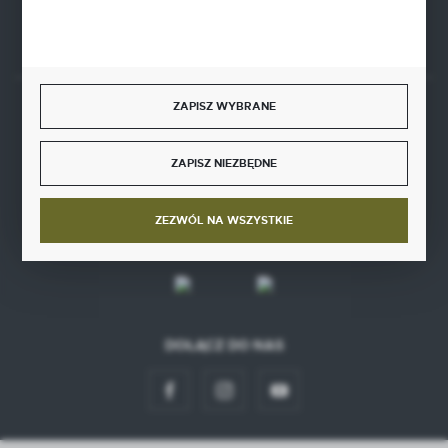
Rozpocznij zwrot produktu:
ODSTĄP OD UMOWY TUTAJ
ZAPISZ WYBRANE
BEZPIECZNE PŁATNOŚCI
ZAPISZ NIEZBĘDNE
ZEZWÓL NA WSZYSTKIE
SZYBKA DOSTAWA
DOŁĄCZ DO NAS