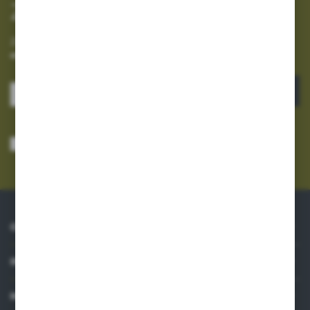
Zapisz się do newslettera
Zapisz się do newslettera na naszym sklepie internetowym i
otrzymuj informacje o nowościach i promocjach.
ZAPISZ SIĘ
Wyrażam zgodę na otrzymywanie drogą elektroniczną na wskazany przeze
mnie adres e-mail informacji dotyczących usług świadczonych przez
Administratora. Zgoda może zostać cofnięta w każdym czasie.
Polityka
prywatności
*
O NAS
INFORMACJE
MOJE KONTO