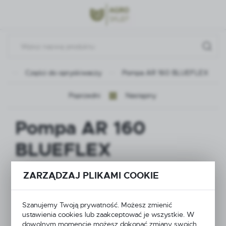
Przejdź do menu.
Przejdź do wyszukiwarki.
Przejdź do treści.
na
Części do opryskiwaczy
Pompa AR 160 BLUEFLEX
Poprzedni
Następny
Pompa AR 160
BLUEFLEX
ZARZĄDZAJ PLIKAMI COOKIE
Szanujemy Twoją prywatność. Możesz zmienić
ustawienia cookies lub zaakceptować je wszystkie. W
dowolnym momencie możesz dokonać zmiany swoich