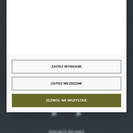
Rozpocznij zwrot produktu:
ODSTĄP OD UMOWY TUTAJ
BEZPIECZNE PŁATNOŚCI
ZAPISZ WYBRANE
ZAPISZ NIEZBĘDNE
SZYBKA DOSTAWA
ZEZWÓL NA WSZYSTKIE
DOŁĄCZ DO NAS