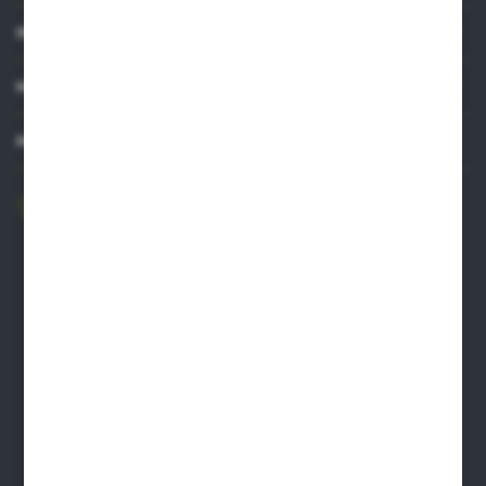
INFORMACJE
MOJE KONTO
MASZ PYTANIE?
606 841 671
Zapraszamy pon.-pt. 8.00-16.00
pw@auto-agro.com
Auto-Agro Inter Trade
Karłowo 2
96-520 Iłów
NIP: 8341543384
PLN: 21 1020 4580 0000 1102 0123 6223
EUR: 21 1020 4580 0000 1202 0123 9763
BIC SWIFT BPKOPLPW
FORMULARZ KONTAKTOWY