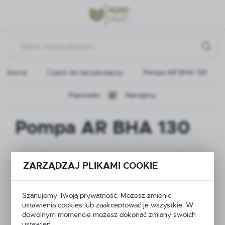
Przejdź do menu.
Przejdź do wyszukiwarki.
Przejdź do treści.
a główna
Części do opryskiwaczy
Pompa AR BHA 130
Poprzedni
Następny
Pompa AR BHA 130
ZARZĄDZAJ PLIKAMI COOKIE
Szanujemy Twoją prywatność. Możesz zmienić
ustawienia cookies lub zaakceptować je wszystkie. W
dowolnym momencie możesz dokonać zmiany swoich
ustawień.