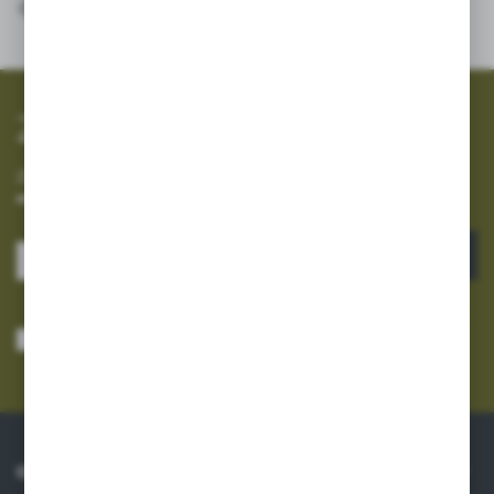
SZYBKA WYSYŁKA
SZEROKI ASORTYMENT
Zapisz się do newslettera
Zapisz się do newslettera na naszym sklepie internetowym i
otrzymuj informacje o nowościach i promocjach.
ZAPISZ SIĘ
Wyrażam zgodę na otrzymywanie drogą elektroniczną na wskazany przeze
mnie adres e-mail informacji dotyczących usług świadczonych przez
Administratora. Zgoda może zostać cofnięta w każdym czasie.
Polityka
prywatności
*
O NAS