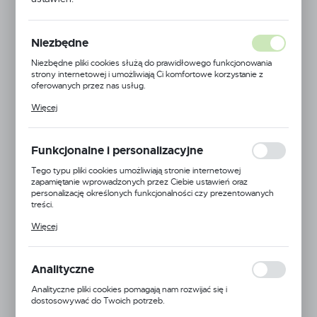
Niezbędne
Niezbędne pliki cookies służą do prawidłowego funkcjonowania
strony internetowej i umożliwiają Ci komfortowe korzystanie z
oferowanych przez nas usług.
Pliki cookies odpowiadają na podejmowane przez Ciebie działania w
Więcej
celu m.in. dostosowania Twoich ustawień preferencji prywatności,
logowania czy wypełniania formularzy. Dzięki plikom cookies
strona, z której korzystasz, może działać bez zakłóceń.
Funkcjonalne i personalizacyjne
Tego typu pliki cookies umożliwiają stronie internetowej
zapamiętanie wprowadzonych przez Ciebie ustawień oraz
personalizację określonych funkcjonalności czy prezentowanych
Annovi Reverberi
treści.
Dzięki tym plikom cookies możemy zapewnić Ci większy komfort
EAN:
5900000107073
Więcej
korzystania z funkcjonalności naszej strony poprzez dopasowanie
jej do Twoich indywidualnych preferencji. Wyrażenie zgody na
Kod produktu:
AR-BHA-130
funkcjonalne i personalizacyjne pliki cookies gwarantuje dostępność
większej ilości funkcji na stronie.
Analityczne
Niedostępny
Analityczne pliki cookies pomagają nam rozwijać się i
dostosowywać do Twoich potrzeb.
TYP
Cookies analityczne pozwalają na uzyskanie informacji w zakresie