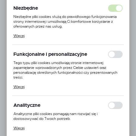
Niezbędne
Niezbędne pliki cookies służą do prawidłowego funkcjonowania
strony internetowej i umożliwiają Ci komfortowe korzystanie z
oferowanych przez nas usług.
Pliki cookies odpowiadają na podejmowane przez Ciebie działania w
Więcej
celu m.in. dostosowania Twoich ustawień preferencji prywatności,
logowania czy wypełniania formularzy. Dzięki plikom cookies
strona, z której korzystasz, może działać bez zakłóceń.
Funkcjonalne i personalizacyjne
Tego typu pliki cookies umożliwiają stronie internetowej
zapamiętanie wprowadzonych przez Ciebie ustawień oraz
personalizację określonych funkcjonalności czy prezentowanych
treści.
Dzięki tym plikom cookies możemy zapewnić Ci większy komfort
Więcej
korzystania z funkcjonalności naszej strony poprzez dopasowanie
jej do Twoich indywidualnych preferencji. Wyrażenie zgody na
Albuz
funkcjonalne i personalizacyjne pliki cookies gwarantuje dostępność
większej ilości funkcji na stronie.
Analityczne
EAN:
Analityczne pliki cookies pomagają nam rozwijać się i
dostosowywać do Twoich potrzeb.
Kod produktu:
CVI-TWIN 05
Cookies analityczne pozwalają na uzyskanie informacji w zakresie
Więcej
wykorzystywania witryny internetowej, miejsca oraz częstotliwości,
Mała dostępność
z jaką odwiedzane są nasze serwisy www. Dane pozwalają nam na