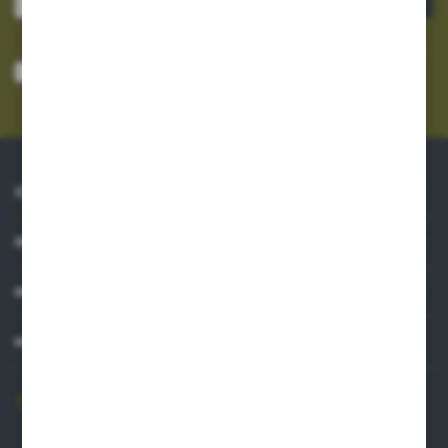
Wyrażam zgodę na otrzymywanie drogą elektroniczną na wskazany przeze
mnie adres e-mail informacji dotyczących usług świadczonych przez
Administratora. Zgoda może zostać cofnięta w każdym czasie.
Polityka
prywatności
*
O NAS
INFORMACJE
MOJE KONTO
MASZ PYTANIE?
606 841 671
Zapraszamy pon.-pt. 8.00-16.00