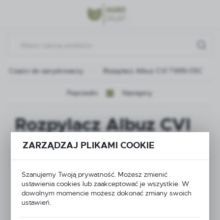
Przejdź do menu.
Przejdź do wyszukiwarki.
Przejdź do treści.
Części do opryskiwaczy
Rozpylacz Albuz CVI TWIN 05C
Poprzedni
Następny
Rozpylacz Albuz CVI
TWIN 05C
ZARZĄDZAJ PLIKAMI COOKIE
Szanujemy Twoją prywatność. Możesz zmienić
ustawienia cookies lub zaakceptować je wszystkie. W
dowolnym momencie możesz dokonać zmiany swoich
ustawień.