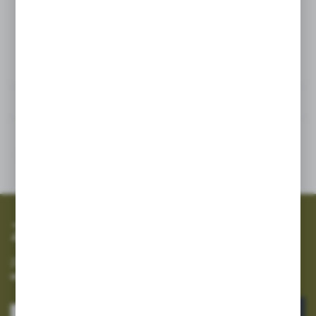
04, 05)
Dane techniczne
Inne z kategorii
SZYBKA WYSYŁKA
SZEROKI ASORTYMENT
Zapisz się do newslettera
Zapisz się do newslettera na naszym sklepie internetowym i
otrzymuj informacje o nowościach i promocjach.
ZAPISZ SIĘ