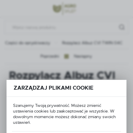
Przejdź do menu.
Przejdź do wyszukiwarki.
Przejdź do treści.
Części do opryskiwaczy
Rozpylacz Albuz CVI TWIN 04C
Poprzedni
Następny
Rozpylacz Albuz CVI
TWIN 04C
ZARZĄDZAJ PLIKAMI COOKIE
Szanujemy Twoją prywatność. Możesz zmienić
ustawienia cookies lub zaakceptować je wszystkie. W
dowolnym momencie możesz dokonać zmiany swoich
ustawień.