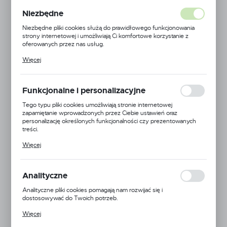
Niezbędne
Niezbędne pliki cookies służą do prawidłowego funkcjonowania
strony internetowej i umożliwiają Ci komfortowe korzystanie z
oferowanych przez nas usług.
Pliki cookies odpowiadają na podejmowane przez Ciebie działania w
Więcej
celu m.in. dostosowania Twoich ustawień preferencji prywatności,
logowania czy wypełniania formularzy. Dzięki plikom cookies
strona, z której korzystasz, może działać bez zakłóceń.
Funkcjonalne i personalizacyjne
Tego typu pliki cookies umożliwiają stronie internetowej
zapamiętanie wprowadzonych przez Ciebie ustawień oraz
personalizację określonych funkcjonalności czy prezentowanych
treści.
Dzięki tym plikom cookies możemy zapewnić Ci większy komfort
Więcej
korzystania z funkcjonalności naszej strony poprzez dopasowanie
jej do Twoich indywidualnych preferencji. Wyrażenie zgody na
Albuz
funkcjonalne i personalizacyjne pliki cookies gwarantuje dostępność
większej ilości funkcji na stronie.
Analityczne
EAN:
5900000124339
Analityczne pliki cookies pomagają nam rozwijać się i
dostosowywać do Twoich potrzeb.
Kod produktu:
ALB-CVI-TWIN-11004
Cookies analityczne pozwalają na uzyskanie informacji w zakresie
Więcej
wykorzystywania witryny internetowej, miejsca oraz częstotliwości,
Duża dostępność
z jaką odwiedzane są nasze serwisy www. Dane pozwalają nam na