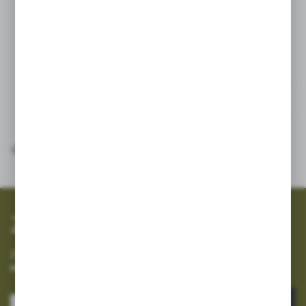
04, 05)
Dane techniczne
Inne z kategorii
SZYBKA WYSYŁKA
SZEROKI ASORTYMENT
Zapisz się do newslettera
Zapisz się do newslettera na naszym sklepie internetowym i
otrzymuj informacje o nowościach i promocjach.
ZAPISZ SIĘ