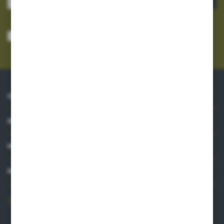
Wyrażam zgodę na otrzymywanie drogą elektroniczną na wskazany przeze
mnie adres e-mail informacji dotyczących usług świadczonych przez
Administratora. Zgoda może zostać cofnięta w każdym czasie.
Polityka
prywatności
*
O NAS
INFORMACJE
MOJE KONTO
MASZ PYTANIE?
606 841 671
Zapraszamy pon.-pt. 8.00-16.00