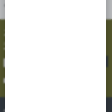
SZYBKA WYSYŁKA
SZEROKI ASORTYMENT
Zapisz się do newslettera
Zapisz się do newslettera na naszym sklepie internetowym i
otrzymuj informacje o nowościach i promocjach.
ZAPISZ SIĘ
Wyrażam zgodę na otrzymywanie drogą elektroniczną na wskazany przeze
mnie adres e-mail informacji dotyczących usług świadczonych przez
Administratora. Zgoda może zostać cofnięta w każdym czasie.
Polityka
prywatności
*
O NAS