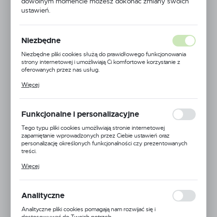
dowolnym momencie możesz dokonać zmiany swoich
ustawień.
Niezbędne
Niezbędne pliki cookies służą do prawidłowego funkcjonowania
strony internetowej i umożliwiają Ci komfortowe korzystanie z
oferowanych przez nas usług.
Pliki cookies odpowiadają na podejmowane przez Ciebie działania w
Więcej
celu m.in. dostosowania Twoich ustawień preferencji prywatności,
logowania czy wypełniania formularzy. Dzięki plikom cookies
strona, z której korzystasz, może działać bez zakłóceń.
Funkcjonalne i personalizacyjne
Tego typu pliki cookies umożliwiają stronie internetowej
zapamiętanie wprowadzonych przez Ciebie ustawień oraz
personalizację określonych funkcjonalności czy prezentowanych
treści.
Lechler
Dzięki tym plikom cookies możemy zapewnić Ci większy komfort
Więcej
korzystania z funkcjonalności naszej strony poprzez dopasowanie
EAN:
5900000100029
jej do Twoich indywidualnych preferencji. Wyrażenie zgody na
funkcjonalne i personalizacyjne pliki cookies gwarantuje dostępność
Kod produktu:
LE-ID3-12003C
większej ilości funkcji na stronie.
Analityczne
Analityczne pliki cookies pomagają nam rozwijać się i
Duża dostępność