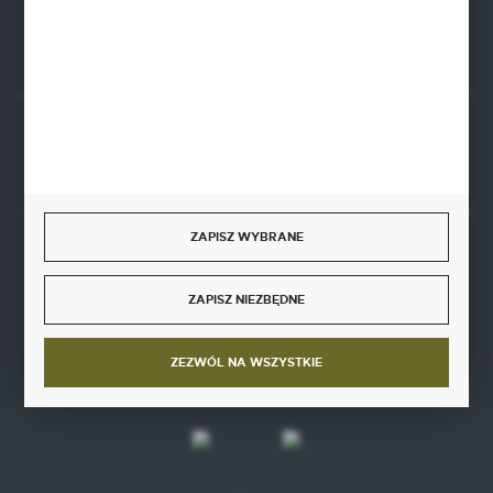
FORMULARZ KONTAKTOWY
Rozpocznij zwrot produktu:
ODSTĄP OD UMOWY TUTAJ
ZAPISZ WYBRANE
BEZPIECZNE PŁATNOŚCI
ZAPISZ NIEZBĘDNE
ZEZWÓL NA WSZYSTKIE
SZYBKA DOSTAWA