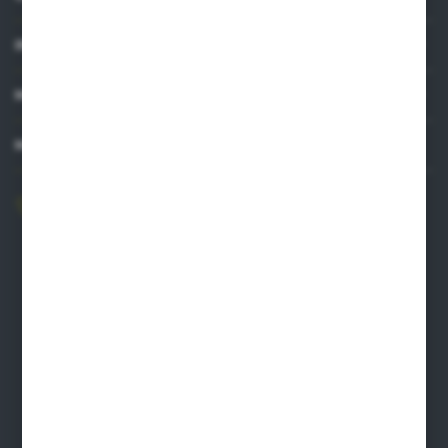
INFORMACJE
MOJE KONTO
MASZ PYTANIE?
606 841 671
Zapraszamy pon.-pt. 8.00-16.00
pw@auto-agro.com
Auto-Agro Inter Trade
Karłowo 2
96-520 Iłów
NIP: 8341543384
PLN: 21 1020 4580 0000 1102 0123 6223
EUR: 21 1020 4580 0000 1202 0123 9763
BIC SWIFT BPKOPLPW