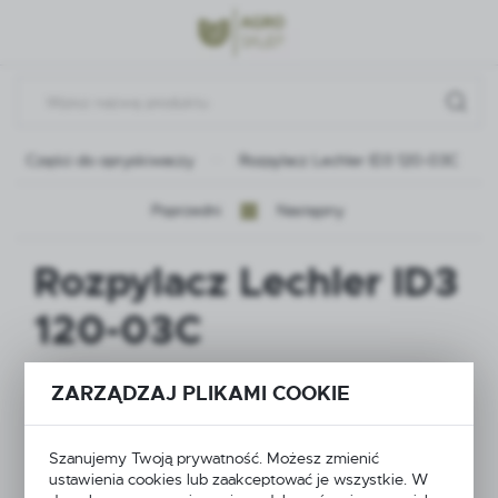
Przejdź do menu.
Przejdź do wyszukiwarki.
Przejdź do treści.
Części do opryskiwaczy
Rozpylacz Lechler ID3 120-03C
Poprzedni
Następny
Rozpylacz Lechler ID3
120-03C
ZARZĄDZAJ PLIKAMI COOKIE
Szanujemy Twoją prywatność. Możesz zmienić
ustawienia cookies lub zaakceptować je wszystkie. W