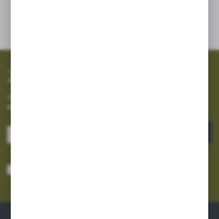
SZYBKA WYSYŁKA
SZEROKI ASORTYMENT
Zapisz się do newslettera
Zapisz się do newslettera na naszym sklepie internetowym i
otrzymuj informacje o nowościach i promocjach.
ZAPISZ SIĘ
Wyrażam zgodę na otrzymywanie drogą elektroniczną na wskazany przeze
mnie adres e-mail informacji dotyczących usług świadczonych przez
Administratora. Zgoda może zostać cofnięta w każdym czasie.
Polityka
prywatności
*