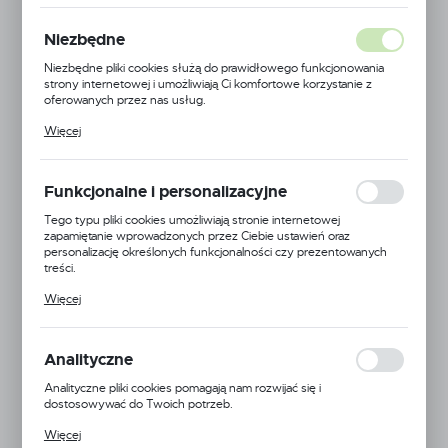
Niezbędne
Niezbędne pliki cookies służą do prawidłowego funkcjonowania
strony internetowej i umożliwiają Ci komfortowe korzystanie z
oferowanych przez nas usług.
Pliki cookies odpowiadają na podejmowane przez Ciebie działania w
Więcej
celu m.in. dostosowania Twoich ustawień preferencji prywatności,
logowania czy wypełniania formularzy. Dzięki plikom cookies
strona, z której korzystasz, może działać bez zakłóceń.
Funkcjonalne i personalizacyjne
Tego typu pliki cookies umożliwiają stronie internetowej
zapamiętanie wprowadzonych przez Ciebie ustawień oraz
personalizację określonych funkcjonalności czy prezentowanych
treści.
Dzięki tym plikom cookies możemy zapewnić Ci większy komfort
Więcej
korzystania z funkcjonalności naszej strony poprzez dopasowanie
jej do Twoich indywidualnych preferencji. Wyrażenie zgody na
MagnoJet
funkcjonalne i personalizacyjne pliki cookies gwarantuje dostępność
większej ilości funkcji na stronie.
Analityczne
EAN:
5900000166223
Analityczne pliki cookies pomagają nam rozwijać się i
Kod produktu:
MJ-AD-IA-110-03
dostosowywać do Twoich potrzeb.
Cookies analityczne pozwalają na uzyskanie informacji w zakresie
Średnia dostępność
Więcej
wykorzystywania witryny internetowej, miejsca oraz częstotliwości,