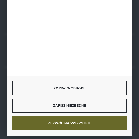
FORMULARZ KONTAKTOWY
Rozpocznij zwrot produktu:
ODSTĄP OD UMOWY TUTAJ
BEZPIECZNE PŁATNOŚCI
ZAPISZ WYBRANE
ZAPISZ NIEZBĘDNE
SZYBKA DOSTAWA
ZEZWÓL NA WSZYSTKIE