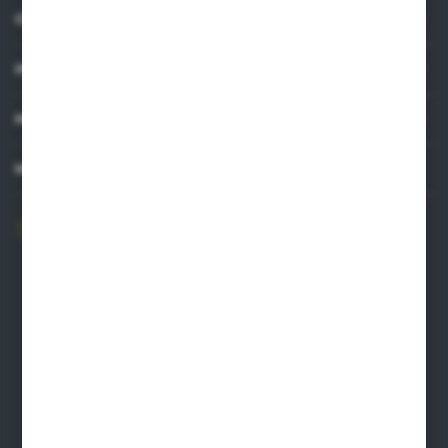
O NAS
INFORMACJE
MOJE KONTO
MASZ PYTANIE?
606 841 671
Zapraszamy pon.-pt. 8.00-16.00
pw@auto-agro.com
Auto-Agro Inter Trade
Karłowo 2
96-520 Iłów
NIP: 8341543384
PLN: 21 1020 4580 0000 1102 0123 6223
EUR: 21 1020 4580 0000 1202 0123 9763
BIC SWIFT BPKOPLPW