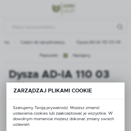
Przejdź do menu.
Przejdź do wyszukiwarki.
Przejdź do treści.
łówna
Części do opryskiwaczy
Dysza AD-IA 110 03 VK
Poprzedni
Następny
Dysza AD-IA 110 03
VK
ZARZĄDZAJ PLIKAMI COOKIE
Szanujemy Twoją prywatność. Możesz zmienić
ustawienia cookies lub zaakceptować je wszystkie. W
dowolnym momencie możesz dokonać zmiany swoich
ustawień.