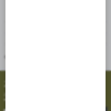
Szczegóły
Dane techniczne
Inne z kategorii
SZYBKA WYSYŁKA
SZEROKI ASORTYMENT
Zapisz się do newslettera
Zapisz się do newslettera na naszym sklepie internetowym i
otrzymuj informacje o nowościach i promocjach.