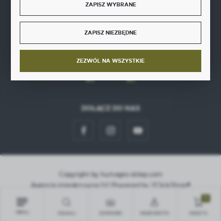
ZAPISZ WYBRANE
ZAPISZ NIEZBĘDNE
SZYBKA DOSTAWA
ZEZWÓL NA WSZYSTKIE
DOŁĄCZ DO NAS
Copyright by hurt-agro-sklep.com
Agencja interaktywna
[ti]
Powered by
2ClickShop®
0
MENU
SZUKAJ
SCHOWEK
MOJE KONTO
KOSZYK