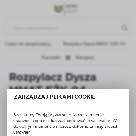
Przejdź do menu.
Przejdź do wyszukiwarki.
Przejdź do treści.
Części do opryskiwaczy
Rozpylacz Dysza MMAT EŻK 04
Poprzedni
Następny
Rozpylacz Dysza
MMAT EŻK 04
ZARZĄDZAJ PLIKAMI COOKIE
Szanujemy Twoją prywatność. Możesz zmienić
ustawienia cookies lub zaakceptować je wszystkie. W
dowolnym momencie możesz dokonać zmiany swoich
ustawień.