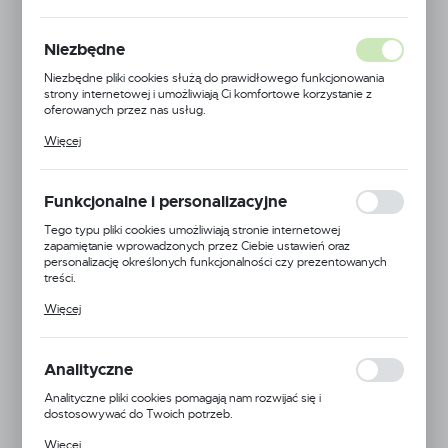
Niezbędne
Niezbędne pliki cookies służą do prawidłowego funkcjonowania
strony internetowej i umożliwiają Ci komfortowe korzystanie z
oferowanych przez nas usług.
Pliki cookies odpowiadają na podejmowane przez Ciebie działania w
Więcej
celu m.in. dostosowania Twoich ustawień preferencji prywatności,
logowania czy wypełniania formularzy. Dzięki plikom cookies
strona, z której korzystasz, może działać bez zakłóceń.
Funkcjonalne i personalizacyjne
Tego typu pliki cookies umożliwiają stronie internetowej
zapamiętanie wprowadzonych przez Ciebie ustawień oraz
personalizację określonych funkcjonalności czy prezentowanych
treści.
Dzięki tym plikom cookies możemy zapewnić Ci większy komfort
Więcej
korzystania z funkcjonalności naszej strony poprzez dopasowanie
MMAT
jej do Twoich indywidualnych preferencji. Wyrażenie zgody na
funkcjonalne i personalizacyjne pliki cookies gwarantuje dostępność
EAN:
5900000129860
większej ilości funkcji na stronie.
Analityczne
Kod produktu:
MMAT-EŻK-110-04
Analityczne pliki cookies pomagają nam rozwijać się i
dostosowywać do Twoich potrzeb.
Średnia dostępność
Cookies analityczne pozwalają na uzyskanie informacji w zakresie
Więcej