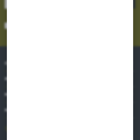
ZAPISZ SIĘ
Wyrażam zgodę na otrzymywanie drogą elektroniczną na wskazany przeze
mnie adres e-mail informacji dotyczących usług świadczonych przez
Administratora. Zgoda może zostać cofnięta w każdym czasie.
Polityka
prywatności
*
O NAS
INFORMACJE
MOJE KONTO
MASZ PYTANIE?
606 841 671
Zapraszamy pon.-pt. 8.00-16.00