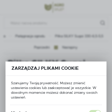
Przejdź do menu.
Przejdź do wyszukiwarki.
Przejdź do treści.
wna
Pielęgnacja ogrodu
Piłka SILKY Sugoi 330-6,5-5,5
Poprzedni
Następny
Piłka SILKY Sugoi
ZARZĄDZAJ PLIKAMI COOKIE
330-6,5-5,5
Szanujemy Twoją prywatność. Możesz zmienić
ustawienia cookies lub zaakceptować je wszystkie. W
dowolnym momencie możesz dokonać zmiany swoich
ustawień.