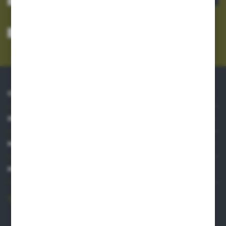
Wyrażam zgodę na otrzymywanie drogą elektroniczną na wskazany przeze
mnie adres e-mail informacji dotyczących usług świadczonych przez
Administratora. Zgoda może zostać cofnięta w każdym czasie.
Polityka
prywatności
*
O NAS
INFORMACJE
MOJE KONTO
MASZ PYTANIE?
606 841 671
Zapraszamy pon.-pt. 8.00-16.00