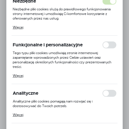
Niezbędne
Niezbędne pliki cookies służą do prawidłowego funkcjonowania
strony internetowej i umożliwiają Ci komfortowe korzystanie z
oferowanych przez nas usług.
Pliki cookies odpowiadają na podejmowane przez Ciebie działania w
Więcej
celu m.in. dostosowania Twoich ustawień preferencji prywatności,
logowania czy wypełniania formularzy. Dzięki plikom cookies
strona, z której korzystasz, może działać bez zakłóceń.
Funkcjonalne i personalizacyjne
Tego typu pliki cookies umożliwiają stronie internetowej
zapamiętanie wprowadzonych przez Ciebie ustawień oraz
personalizację określonych funkcjonalności czy prezentowanych
treści.
Dzięki tym plikom cookies możemy zapewnić Ci większy komfort
Więcej
korzystania z funkcjonalności naszej strony poprzez dopasowanie
jej do Twoich indywidualnych preferencji. Wyrażenie zgody na
funkcjonalne i personalizacyjne pliki cookies gwarantuje dostępność
większej ilości funkcji na stronie.
Analityczne
Silky
Analityczne pliki cookies pomagają nam rozwijać się i
EAN:
5900000132778
dostosowywać do Twoich potrzeb.
Cookies analityczne pozwalają na uzyskanie informacji w zakresie
Kod produktu:
SUGOI-330
Więcej
wykorzystywania witryny internetowej, miejsca oraz częstotliwości,
z jaką odwiedzane są nasze serwisy www. Dane pozwalają nam na
Niedostępny
ocenę naszych serwisów internetowych pod względem ich