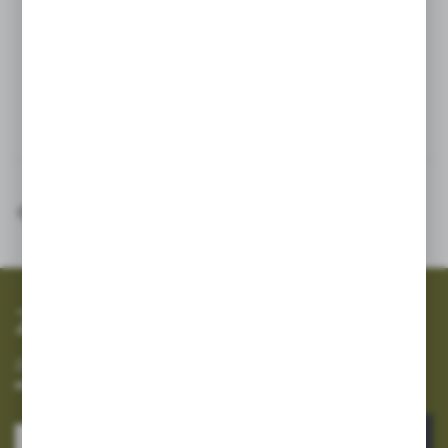
zawsze sucha. Przechowuj piłę w kaburze
w suchym miejscu.
Inne z kategorii
SZYBKA WYSYŁKA
SZEROKI ASORTYMENT
Zapisz się do newslettera
Zapisz się do newslettera na naszym sklepie internetowym i
otrzymuj informacje o nowościach i promocjach.
ZAPISZ SIĘ