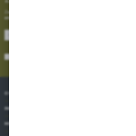
Zapisz się do newslettera na naszym sklepie internetowym i
otrzymuj informacje o nowościach i promocjach.
ZAPISZ SIĘ
Wyrażam zgodę na otrzymywanie drogą elektroniczną na wskazany przeze
mnie adres e-mail informacji dotyczących usług świadczonych przez
Administratora. Zgoda może zostać cofnięta w każdym czasie.
Polityka
prywatności
*
O NAS
INFORMACJE
MOJE KONTO