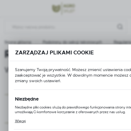
Przejdź do menu.
Przejdź do wyszukiwarki.
Przejdź do treści.
Strona główna
Podstrony do sekcji tekstowych
Regulami
Regulamin Promocji Bru
ZARZĄDZAJ PLIKAMI COOKIE
WARUNKI PROMOCJI
Szanujemy Twoją prywatność. Możesz zmienić ustawienia cook
zaakceptować je wszystkie. W dowolnym momencie możesz 
zmiany swoich ustawień.
Każdy klient który dokona zakupu za min
Niezbędne
netto na platformie b2b/b2c otrzymuje l
zabawkę firmy Bruder.
Niezbędne pliki cookies służą do prawidłowego funkcjonowania strony int
umożliwiają Ci komfortowe korzystanie z oferowanych przez nas usług.
Pliki cookies odpowiadają na podejmowane przez Ciebie działania w celu m.
Promocja trwa w okresie od 1 do 30 kwie
Więcej
dostosowania Twoich ustawień preferencji prywatności, logowania czy wy
formularzy. Dzięki plikom cookies strona, z której korzystasz, może działać
roku.